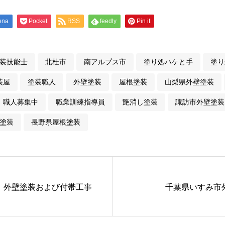
ena
Pocket
RSS
feedly
Pin it
装技能士
北杜市
南アルプス市
塗り処ハケと手
塗り
装屋
塗装職人
外壁塗装
屋根塗装
山梨県外壁塗装
職人募集中
職業訓練指導員
艶消し塗装
諏訪市外壁塗装
塗装
長野県屋根塗装
 外壁塗装および付帯工事
千葉県いすみ市