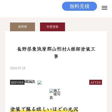
無料見積
無料見積
とりあえず相談
長野県
外壁塗装
LINEする
電話する
選ばれる理由
長野県東筑摩郡山形村A様邸塗装工
事
施工メニュー
2024.07.16
工事の流れ
BEFORE
AFTER
施工実績
ココだけの話
塗装で蘇る眩しいほどの光沢
店舗