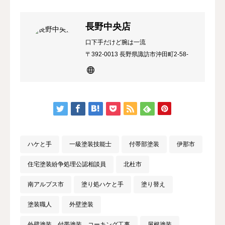
長野中央店
口下手だけど腕は一流
〒392-0013 長野県諏訪市沖田町2-58-
103
ハケと手
一級塗装技能士
付帯部塗装
伊那市
住宅塗装紛争処理公認相談員
北杜市
南アルプス市
塗り処ハケと手
塗り替え
塗装職人
外壁塗装
外壁塗装，付帯塗装，コーキング工事
屋根塗装