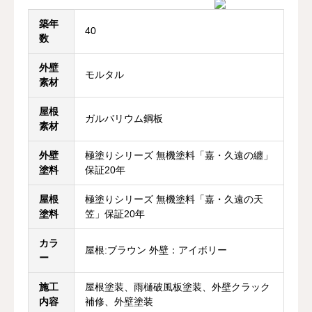
築年
40
数
外壁
モルタル
素材
屋根
ガルバリウム鋼板
素材
外壁
極塗りシリーズ 無機塗料「嘉・久遠の纏」
塗料
保証20年
屋根
極塗りシリーズ 無機塗料「嘉・久遠の天
塗料
笠」保証20年
カラ
屋根:ブラウン 外壁：アイボリー
ー
施工
屋根塗装、雨樋破風板塗装、外壁クラック
内容
補修、外壁塗装