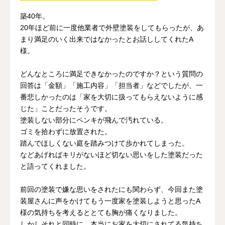
築40年。
お問い合わせ
20年ほど前に一度他業者で外壁塗装をしてもらったが、あ
まり満足のいく出来ではなかったとお話ししてくれたA
様。
どんなところに満足できなかったのですか？という質問の
回答は「金額」「施工内容」「担当者」などでしたが、一
番悲しかったのは「家を大切に扱ってもらえないように感
じた」ことだったそうです。
塗装しない部分にペンキが飛んで汚れている。
ゴミを拾わずに放置された。
踏んでほしくない庭を踏みつけて歩かれてしまった。
などあげればキリがないほど切ない思いをした塗装だった
と語ってくれました。
前回の塗装で嫌な思いをされたにも関わらず、今回また塗
装屋さんに声をかけてもう一度家を塗装しようと思ったA
様の気持ちを考えるととても胸が痛くなりました。
しかしそれと同時に、本当にお家を大切にされてる気持ち