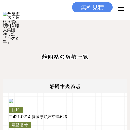
無料見積
無料見積
とりあえず相談
LINEする
電話する
選ばれる理由
静岡県の店舗一覧
施工メニュー
工事の流れ
静岡中央西店
施工実績
住所
ココだけの話
〒421-0214 静岡県焼津中島626
電話番号
店舗