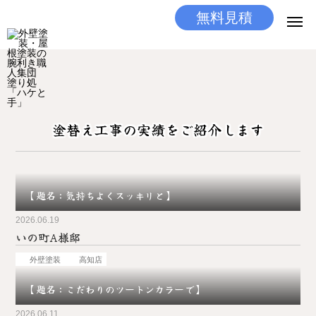
無料見積
無料見積
とりあえず相談
LINEする
電話する
塗替え工事の実績をご紹介します
選ばれる理由
施工メニュー
【題名：気持ちよくスッキリと】
工事の流れ
2026.06.19
いの町A様邸
施工実績
外壁塗装
高知店
ココだけの話
【題名：こだわりのツートンカラーで】
店舗
2026.06.11