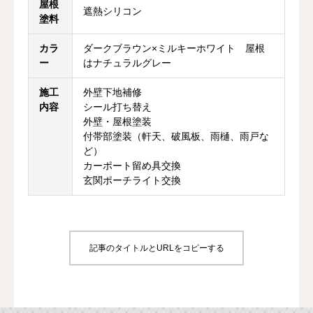
屋根
遮熱シリコン
塗料
カラ
ダークブラウン×ミルキーホワイト 屋根
ー
はナチュラルグレー
施工
外壁下地補修
内容
シール打ち替え
外壁・屋根塗装
付帯部塗装（軒天、破風板、雨樋、雨戸な
ど）
カーポート留め具交換
玄関ポーチライト交換
記事のタイトルとURLをコピーする