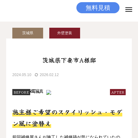
無料見積
無料見積
とりあえず相談
茨城県
外壁塗装
LINEする
電話する
選ばれる理由
茨城県下妻市A様邸
施工メニュー
2024.05.10
2026.02.12
工事の流れ
BEFORE
AFTER
施工実績
施主様ご希望のスタイリッシュ・モダ
ココだけの話
ン風に塗替え
店舗
前回補修屋さんが施工した補修跡が気になられていたの