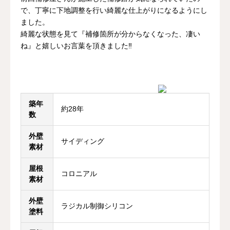
で、丁寧に下地調整を行い綺麗な仕上がりになるようにし
お問い合わせ
ました。
綺麗な状態を見て『補修箇所が分からなくなった、凄い
ね』と嬉しいお言葉を頂きました‼︎
築年
約28年
数
外壁
サイディング
素材
屋根
コロニアル
素材
外壁
ラジカル制御シリコン
塗料