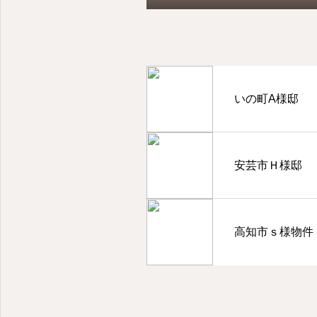
いの町A様邸
安芸市Ｈ様邸
高知市ｓ様物件