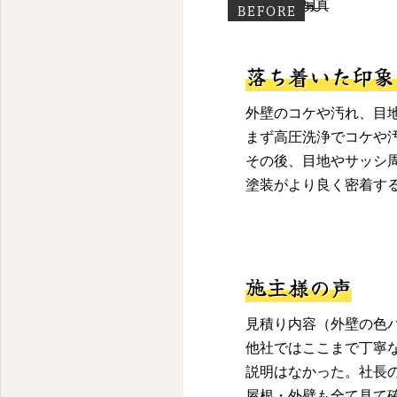
BEFORE
落ち着いた印象
外壁のコケや汚れ、目
まず高圧洗浄でコケや
その後、目地やサッシ
塗装がより良く密着する
施主様の声
見積り内容（外壁の色
他社ではここまで丁寧
説明はなかった。社長
屋根・外壁も全て見て