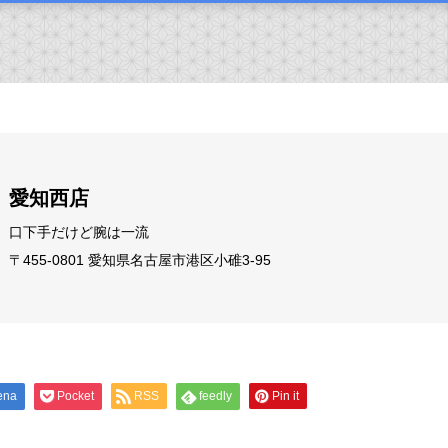
愛知西店
口下手だけど腕は一流
〒455-0801 愛知県名古屋市港区小碓3-95
ena
Pocket
RSS
feedly
Pin it