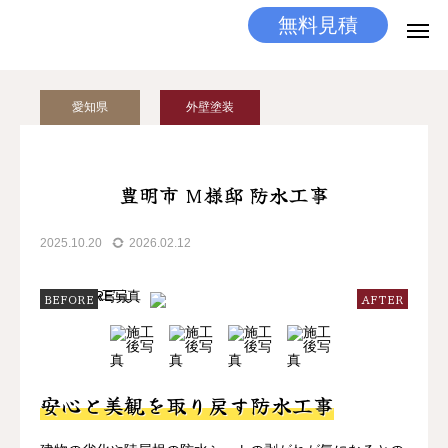
無料見積
無料見積
とりあえず相談
愛知県
外壁塗装
LINEする
電話する
選ばれる理由
豊明市 Ｍ様邸 防水工事
施工メニュー
2025.10.20
2026.02.12
工事の流れ
BEFORE
AFTER
施工実績
ココだけの話
安心と美観を取り戻す防水工事
店舗