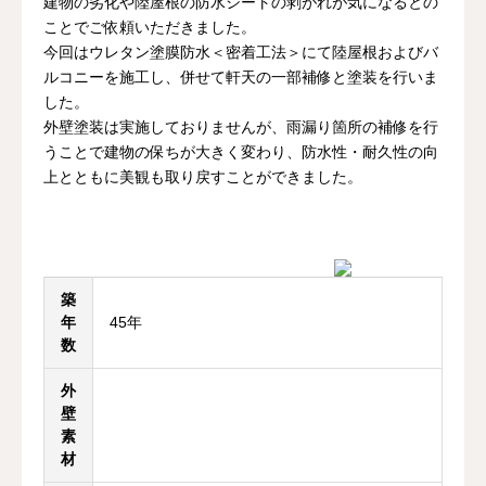
建物の劣化や陸屋根の防水シートの剥がれが気になるとの
ことでご依頼いただきました。
お問い合わせ
今回はウレタン塗膜防水＜密着工法＞にて陸屋根およびバ
ルコニーを施工し、併せて軒天の一部補修と塗装を行いま
した。
外壁塗装は実施しておりませんが、雨漏り箇所の補修を行
うことで建物の保ちが大きく変わり、防水性・耐久性の向
上とともに美観も取り戻すことができました。
築
年
45年
数
外
壁
素
材