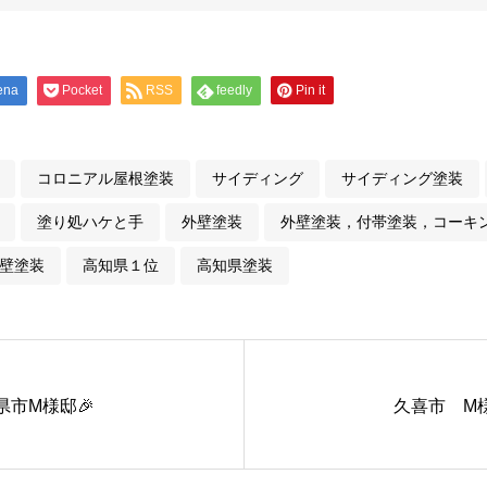
ena
Pocket
RSS
feedly
Pin it
コロニアル屋根塗装
サイディング
サイディング塗装
塗り処ハケと手
外壁塗装
外壁塗装，付帯塗装，コーキ
壁塗装
高知県１位
高知県塗装
県市M様邸🎉
久喜市 M