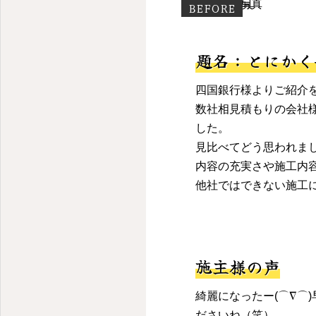
BEFORE
題名：とにかく
四国銀行様よりご紹介
数社相見積もりの会社
した。
見比べてどう思われま
内容の充実さや施工内
他社ではできない施工
施主様の声
綺麗になったー(⌒∇⌒
ださいね（笑）