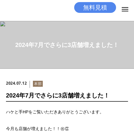
無料見積
無料見積
とりあえず相談
LINEする
電話する
2024年7月でさらに3店舗増えました！
選ばれる理由
施工メニュー
2024.07.12
本部
工事の流れ
2024年7月でさらに3店舗増えました！
施工実績
ハケと手HPをご覧いただきありがとうございます。
ココだけの話
今月も店舗が増えました！！㊗️👏
店舗