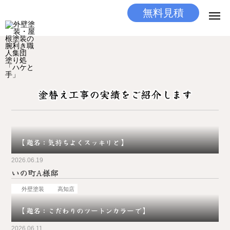
無料見積
無料見積
とりあえず相談
LINEする
電話する
塗替え工事の実績をご紹介します
選ばれる理由
施工メニュー
【題名：気持ちよくスッキリと】
工事の流れ
2026.06.19
いの町A様邸
施工実績
外壁塗装
高知店
ココだけの話
【題名：こだわりのツートンカラーで】
店舗
2026.06.11