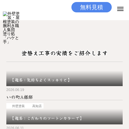
無料見積
無料見積
とりあえず相談
LINEする
電話する
塗替え工事の実績をご紹介します
選ばれる理由
施工メニュー
【題名：気持ちよくスッキリと】
工事の流れ
2026.06.19
いの町A様邸
施工実績
外壁塗装
高知店
ココだけの話
【題名：こだわりのツートンカラーで】
店舗
2026.06.11