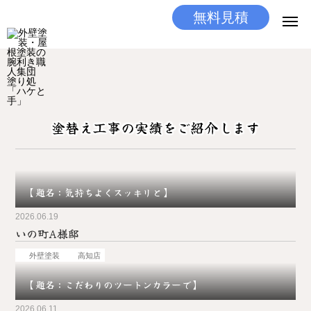
無料見積
無料見積
とりあえず相談
LINEする
電話する
塗替え工事の実績をご紹介します
選ばれる理由
施工メニュー
【題名：気持ちよくスッキリと】
工事の流れ
2026.06.19
いの町A様邸
施工実績
外壁塗装
高知店
ココだけの話
【題名：こだわりのツートンカラーで】
店舗
2026.06.11