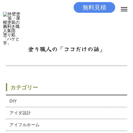
無料見積
無料見積
とりあえず相談
LINEする
電話する
塗り職人の「ココだけの話」
選ばれる理由
施工メニュー
工事の流れ
カテゴリー
施工実績
DIY
アイダ設計
ココだけの話
アイフルホーム
店舗