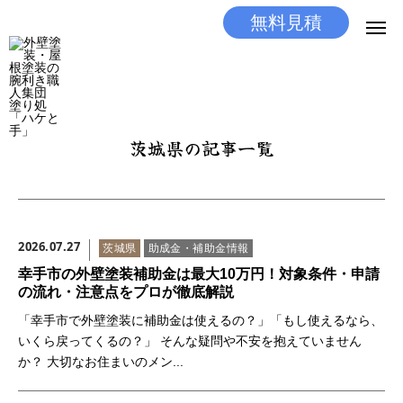
無料見積
無料見積
とりあえず相談
LINEする
電話する
茨城県の記事一覧
選ばれる理由
施工メニュー
2026.07.27
茨城県
助成金・補助金情報
工事の流れ
幸手市の外壁塗装補助金は最大10万円！対象条件・申請
の流れ・注意点をプロが徹底解説
施工実績
「幸手市で外壁塗装に補助金は使えるの？」「もし使えるなら、
いくら戻ってくるの？」 そんな疑問や不安を抱えていません
ココだけの話
か？ 大切なお住まいのメン...
店舗