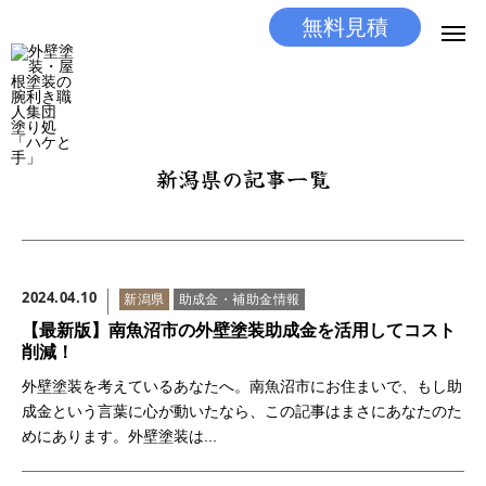
無料見積
無料見積
とりあえず相談
LINEする
電話する
新潟県の記事一覧
選ばれる理由
施工メニュー
2024.04.10
新潟県
助成金・補助金情報
工事の流れ
【最新版】南魚沼市の外壁塗装助成金を活用してコスト
削減！
施工実績
外壁塗装を考えているあなたへ。南魚沼市にお住まいで、もし助
成金という言葉に心が動いたなら、この記事はまさにあなたのた
ココだけの話
めにあります。外壁塗装は...
店舗