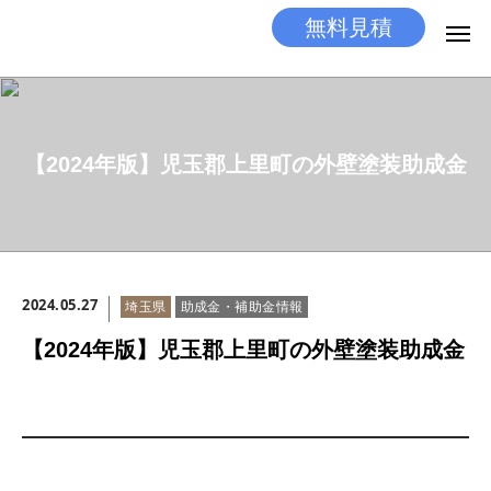
無料見積
無料見積
とりあえず相談
LINEする
電話する
【2024年版】児玉郡上里町の外壁塗装助成金
選ばれる理由
施工メニュー
2024.05.27
埼玉県
助成金・補助金情報
工事の流れ
【2024年版】児玉郡上里町の外壁塗装助成金
施工実績
ココだけの話
店舗