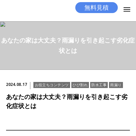
無料見積
無料見積
とりあえず相談
あなたの家は大丈夫？雨漏りを引き起こす劣化症
LINEする
電話する
状とは
選ばれる理由
施工メニュー
2024.08.17
お役立ちコンテンツ
ひび割れ
防水工事
雨漏り
工事の流れ
あなたの家は大丈夫？雨漏りを引き起こす劣
施工実績
化症状とは
ココだけの話
店舗