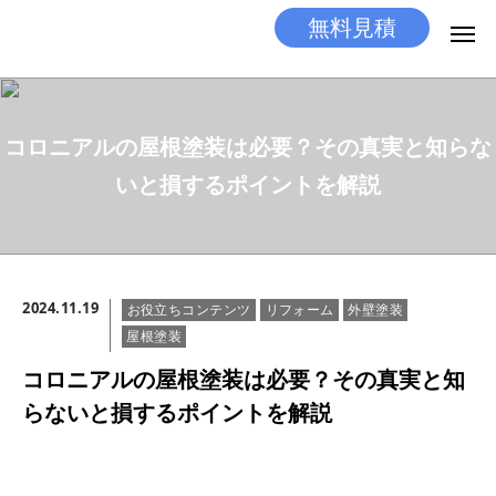
無料見積
無料見積
とりあえず相談
コロニアルの屋根塗装は必要？その真実と知らな
LINEする
電話する
いと損するポイントを解説
選ばれる理由
施工メニュー
2024.11.19
お役立ちコンテンツ
リフォーム
外壁塗装
工事の流れ
屋根塗装
施工実績
コロニアルの屋根塗装は必要？その真実と知
らないと損するポイントを解説
ココだけの話
店舗