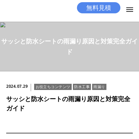
無料見積
無料見積
とりあえず相談
サッシと防水シートの雨漏り原因と対策完全ガイ
LINEする
電話する
ド
選ばれる理由
施工メニュー
2024.07.29
お役立ちコンテンツ
防水工事
雨漏り
工事の流れ
サッシと防水シートの雨漏り原因と対策完全
施工実績
ガイド
ココだけの話
店舗