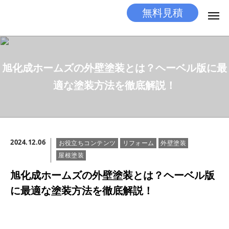
無料見積
無料見積
とりあえず相談
旭化成ホームズの外壁塗装とは？ヘーベル版に最
LINEする
電話する
適な塗装方法を徹底解説！
選ばれる理由
施工メニュー
2024.12.06
お役立ちコンテンツ
リフォーム
外壁塗装
工事の流れ
屋根塗装
施工実績
旭化成ホームズの外壁塗装とは？ヘーベル版
に最適な塗装方法を徹底解説！
ココだけの話
店舗