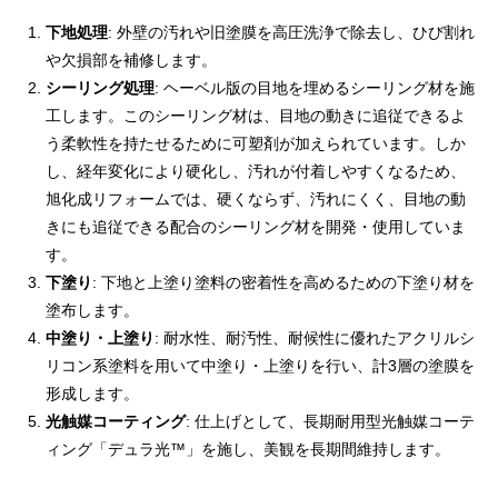
下地処理
: 外壁の汚れや旧塗膜を高圧洗浄で除去し、ひび割れ
や欠損部を補修します。
シーリング処理
: ヘーベル版の目地を埋めるシーリング材を施
工します。このシーリング材は、目地の動きに追従できるよ
う柔軟性を持たせるために可塑剤が加えられています。しか
し、経年変化により硬化し、汚れが付着しやすくなるため、
旭化成リフォームでは、硬くならず、汚れにくく、目地の動
きにも追従できる配合のシーリング材を開発・使用していま
す。
下塗り
: 下地と上塗り塗料の密着性を高めるための下塗り材を
塗布します。
中塗り・上塗り
: 耐水性、耐汚性、耐候性に優れたアクリルシ
リコン系塗料を用いて中塗り・上塗りを行い、計3層の塗膜を
形成します。
光触媒コーティング
: 仕上げとして、長期耐用型光触媒コーテ
ィング「デュラ光™」を施し、美観を長期間維持します。