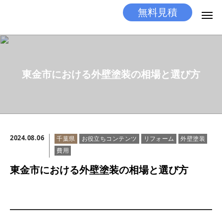
無料見積
無料見積
とりあえず相談
LINEする
電話する
東金市における外壁塗装の相場と選び方
選ばれる理由
施工メニュー
2024.08.06
千葉県
お役立ちコンテンツ
リフォーム
外壁塗装
工事の流れ
費用
施工実績
東金市における外壁塗装の相場と選び方
ココだけの話
店舗