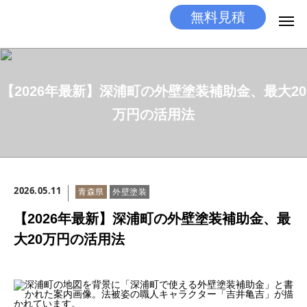
無料見積
無料見積
とりあえず相談
【2026年最新】深浦町の外壁塗装補助金、最大20
LINEする
電話する
万円の活用法
選ばれる理由
施工メニュー
2026.05.11
青森県
外壁塗装
工事の流れ
【2026年最新】深浦町の外壁塗装補助金、最
施工実績
大20万円の活用法
ココだけの話
店舗