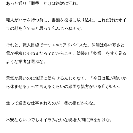
あった通り「順番」だけは絶対に守れ。
職人がハケを持つ前に、書類を役場に放り込む。これだけはオイ
ラの顔を立てると思って忘んじゃねぇぞ。
それと、職人目線で一つ＋αのアドバイスだ。深浦は冬の寒さと
雪が半端じゃねぇだろ？だからこそ、塗装の「乾燥」を甘く見る
ような業者は選ぶな。
天気が悪いのに無理に塗らせるんじゃなく、「今日は風が強いか
ら休ませる」って言えるくらいの頑固な親方がいる店がいい。
焦って適当な仕事されるのが一番の損だからな。
不安ならいつでもオイラみたいな現場人間に声をかけな。