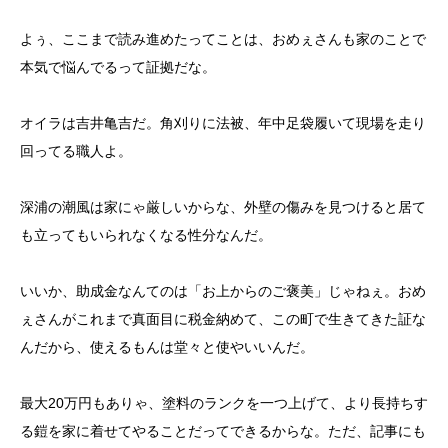
よぅ、ここまで読み進めたってことは、おめぇさんも家のことで
本気で悩んでるって証拠だな。
オイラは吉井亀吉だ。角刈りに法被、年中足袋履いて現場を走り
回ってる職人よ。
深浦の潮風は家にゃ厳しいからな、外壁の傷みを見つけると居て
も立ってもいられなくなる性分なんだ。
いいか、助成金なんてのは「お上からのご褒美」じゃねぇ。おめ
ぇさんがこれまで真面目に税金納めて、この町で生きてきた証な
んだから、使えるもんは堂々と使やいいんだ。
最大20万円もありゃ、塗料のランクを一つ上げて、より長持ちす
る鎧を家に着せてやることだってできるからな。ただ、記事にも