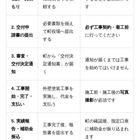
もり
頼する
す
必要書類を揃え
2. 交付申
必ず工事契約・着工前
て町役場へ提出
請書の提出
に行ってください
する
3. 審査・
町から「交付決
通知が届くまでは工事
交付決定通
定通知書」が届
を始めてはいけません
知
く
4. 工事開
外壁塗装工事を
施工前・施工後の
写真
始・完了・
実施し、代金を
撮影
が必須です
支払い
支払う
5. 実績報
町の確認後、指定口座
工事完了後、報
告・補助金
に補助金が振り込まれ
告書を提出する
振込
ます