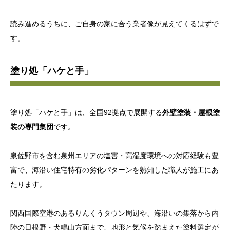
読み進めるうちに、ご自身の家に合う業者像が見えてくるはずで
す。
塗り処「ハケと手」
塗り処「ハケと手」は、全国92拠点で展開する
外壁塗装・屋根塗
装の専門集団
です。
泉佐野市を含む泉州エリアの塩害・高湿度環境への対応経験も豊
富で、海沿い住宅特有の劣化パターンを熟知した職人が施工にあ
たります。
関西国際空港のあるりんくうタウン周辺や、海沿いの集落から内
陸の日根野・犬鳴山方面まで、地形と気候を踏まえた塗料選定が