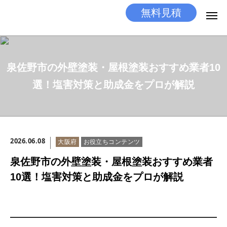
無料見積
無料見積
とりあえず相談
泉佐野市の外壁塗装・屋根塗装おすすめ業者10
LINEする
電話する
選！塩害対策と助成金をプロが解説
選ばれる理由
施工メニュー
2026.06.08
大阪府
お役立ちコンテンツ
工事の流れ
泉佐野市の外壁塗装・屋根塗装おすすめ業者
施工実績
10選！塩害対策と助成金をプロが解説
ココだけの話
店舗