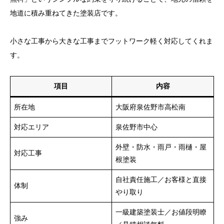
地道に積み重ねてきた塗装店です。
小さな工事から大きな工事までフットワーク軽く対応してくれま
す。
項目
内容
所在地
大阪府泉佐野市高松南
対応エリア
泉佐野市中心
外壁・防水・雨戸・雨樋・屋
対応工事
根塗装
自社責任施工／お客様と直接
体制
やり取り
一級建築塗装士／お値段明瞭
強み