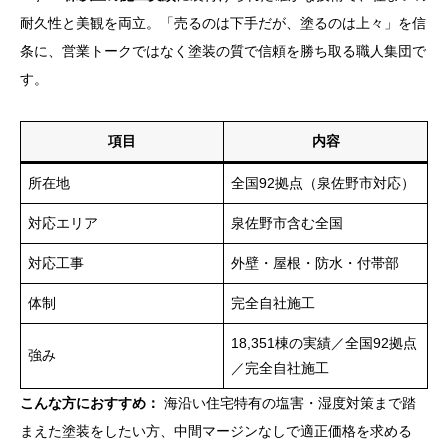
耐久性と美観を両立。「売るのは下手だが、塗るのは上々」を信
条に、営業トークではなく塗装の質で信頼を勝ち取る職人集団で
す。
項目
内容
所在地
全国92拠点（泉佐野市対応）
対応エリア
泉佐野市含む全国
対応工事
外壁・屋根・防水・付帯部
体制
完全自社施工
18,351棟の実績／全国92拠点
強み
／完全自社施工
こんな方におすすめ：
海沿い住宅特有の塩害・湿度対策まで踏
まえた塗装をしたい方、中間マージンなしで適正価格を求める