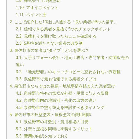
1.9.
株式会社マル熊塗装
1.10.
アオイエペイント
1.11.
ペイント王
2.
ここで紹介した10社に共通する「良い業者の5つの基準」
2.1.
信頼できる業者を見抜く5つのチェックポイント
2.2.
見積もりを受け取ったらここを確認する
2.3.
5基準を満たさない業者の典型例
3.
泉佐野市の業者は4タイプ｜どれを選ぶ？
3.1.
大手リフォーム会社・地元工務店・専門業者・訪問販売の
違い
3.2.
「地元密着」のキャッチコピーに惑わされない判断軸
3.3.
泉佐野市で最も信頼できる業者タイプは
4.
泉佐野市ならではの気候・地域事情を踏まえた業者選び
4.1.
泉佐野市特有の気候が外壁・屋根に与える影響
4.2.
泉佐野市内の地域別・劣化の出方の違い
4.3.
泉佐野市で塗り替えを検討すべきタイミング
5.
泉佐野市の外壁塗装・屋根塗装の費用相場
5.1.
泉佐野市の坪数別・費用相場の目安
5.2.
外壁と屋根を同時に塗装するメリット
5.3.
費用の内訳を知っておく