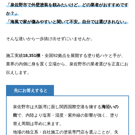
「泉佐野市で外壁塗装を頼みたいけど、どの業者がおすすめです
お問い合わせ
か？」
「海風で家が傷みやすいと聞いて不安。自分では選びきれない」
そんな迷いから一歩抜け出せずにいませんか。
施工実績
18,351棟
・全国92拠点を展開する塗り処ハケと手が、
業界の内側に身を置く立場から、泉佐野市の業者選びを正直にお
伝えします。
先にお答えすると
泉佐野市は大阪湾に面し関西国際空港を擁する
海沿いの
街
で、内陸より塩害・湿度・紫外線の影響が強く、塗り
替え周期は早めに来ます。
地場の独立系・自社施工の塗装専門店を選ぶことが、失