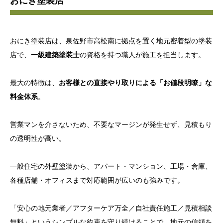
おにき塗装店
おにき塗装店は、泉佐野市高松南に拠点を置く地元密着型の塗装
店で、
一級建築塗装士
の資格を持つ職人が施工を担当します。
最大の特徴は、
お客様との直接やり取りによる「お値段明瞭」な
料金体系
。
営業マンを介さないため、不要なマージンが発生せず、見積もり
の透明性が高い。
一般住宅の外壁塗装から、アパート・マンション、工場・倉庫、
各種店舗・オフィスまで対応範囲が広いのも強みです。
「安心の地元業者／アフターケア万全／自社責任施工／見積相談
無料」というシンプルな約束を守り続けることで、地元の信頼を