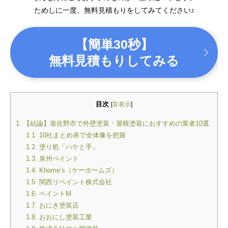
ためしに一度、無料見積もりをしてみてください♪
【簡単30秒】
無料見積もりしてみる
目次
[
非表示
]
1.
【結論】泉佐野市で外壁塗装・屋根塗装におすすめの業者10選
1.1.
10社まとめ表で全体像を把握
1.2.
塗り処「ハケと手」
1.3.
泉州ペイント
1.4.
Khome’s（ケーホームズ）
1.5.
関西リペイント株式会社
1.6.
ペイントM
1.7.
おにき塗装店
1.8.
おおにし塗装工業