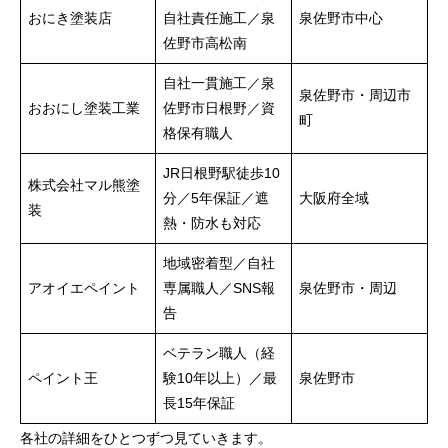
おにき塗装店
自社責任施工／泉
泉佐野市中心
佐野市高松南
自社一貫施工／泉
泉佐野市・周辺市
おおにし塗装工業
佐野市日根野／資
町
格保有職人
JR日根野駅徒歩10
株式会社マル熊塗
分／5年保証／遮
大阪府全域
装
熱・防水も対応
地域密着型／自社
アオイエペイント
専属職人／SNS報
泉佐野市・周辺
告
ベテラン職人（経
ペイント王
験10年以上）／最
泉佐野市
長15年保証
各社の詳細をひとつずつ見ていきます。