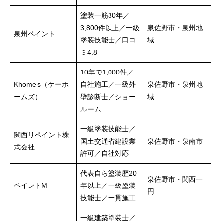
塗装一筋30年／
3,800件以上／一級
泉佐野市・泉州地
泉州ペイント
塗装技能士／口コ
域
ミ4.8
10年で1,000件／
Khome’s（ケーホ
自社施工／一級外
泉佐野市・泉州地
ームズ）
壁診断士／ショー
域
ルーム
一級塗装技能士／
関西リペイント株
国土交通省建設業
泉佐野市・泉南市
式会社
許可／自社対応
代表自ら塗装歴20
泉佐野市・関西一
ペイントM
年以上／一級塗装
円
技能士／一貫施工
一級建築塗装士／