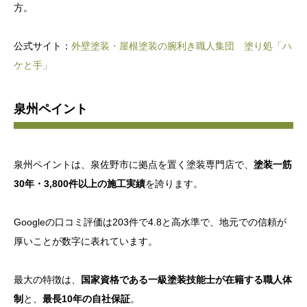
方。
公式サイト：
外壁塗装・屋根塗装の腕利き職人集団 塗り処「ハ
ケと手」
泉州ペイント
泉州ペイントは、泉佐野市に拠点を置く塗装専門店で、
塗装一筋
30年・3,800件以上の施工実績
を誇ります。
Googleの口コミ評価は203件で4.8と高水準で、地元での信頼が
厚いことが数字に表れています。
最大の特徴は、
国家資格である一級塗装技能士が在籍する職人体
制
と、
最長10年の自社保証
。