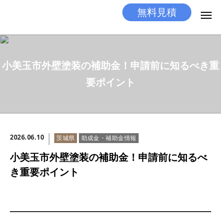
無料見積
無料見積
とりあえず相談
小美玉市外壁塗装の補助金！申請前に知るべき重
LINEする
電話する
要ポイント
選ばれる理由
施工メニュー
2026.06.10
茨城県
助成金・補助金情報
工事の流れ
小美玉市外壁塗装の補助金！申請前に知るべ
施工実績
き重要ポイント
ココだけの話
店舗