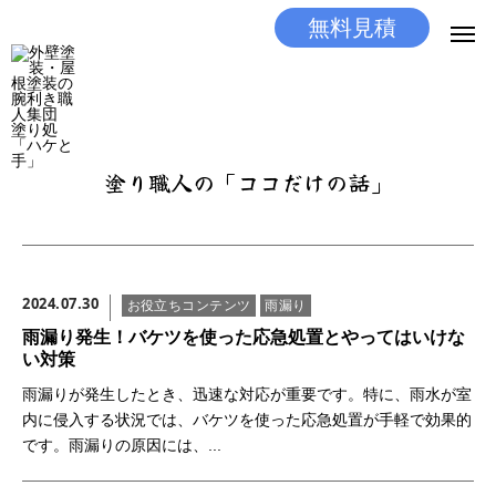
無料見積
無料見積
とりあえず相談
LINEする
電話する
塗り職人の「ココだけの話」
選ばれる理由
施工メニュー
2024.07.30
お役立ちコンテンツ
雨漏り
工事の流れ
雨漏り発生！バケツを使った応急処置とやってはいけな
い対策
施工実績
雨漏りが発生したとき、迅速な対応が重要です。特に、雨水が室
内に侵入する状況では、バケツを使った応急処置が手軽で効果的
ココだけの話
です。雨漏りの原因には、...
店舗