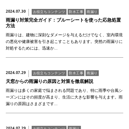
お問い合わせ
2024.07.30
お役立ちコンテンツ
防水工事
雨漏り
雨漏り対策完全ガイド：ブルーシートを使った応急処置
方法
雨漏りは、建物に深刻なダメージを与えるだけでなく、室内環境
の悪化や健康被害を引き起こすこともあります。突然の雨漏りに
対処するためには、迅速か...
2024.07.29
お役立ちコンテンツ
防水工事
雨漏り
天窓からの雨漏りの原因と対策を徹底解説
雨漏りは多くの家庭で悩まされる問題であり、特に雨季や台風シ
ーズンにはその頻度が高まり、生活に大きな影響を与えます。雨
漏りの原因はさまざまです...
2024.07.29
お役立ちコンテンツ
雨漏り