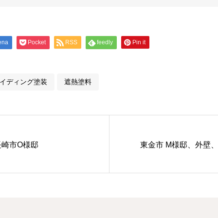
ena
Pocket
RSS
feedly
Pin it
イディング塗装
遮熱塗料
長崎市O様邸
東金市 M様邸、外壁