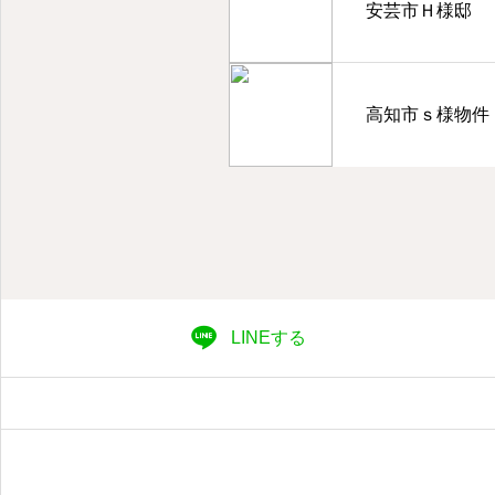
安芸市Ｈ様邸
高知市ｓ様物件
LINEする
.