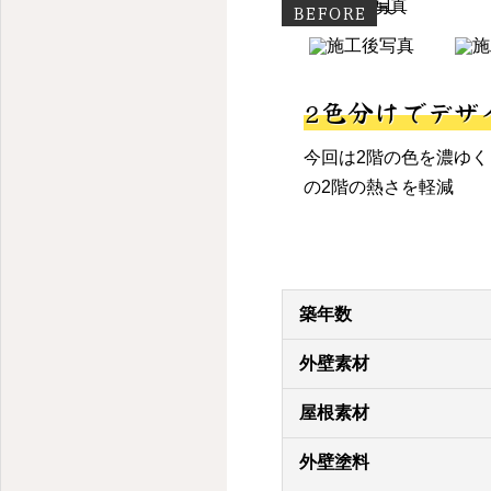
BEFORE
2色分けでデザ
今回は2階の色を濃ゆ
の2階の熱さを軽減
築年数
外壁素材
屋根素材
外壁塗料