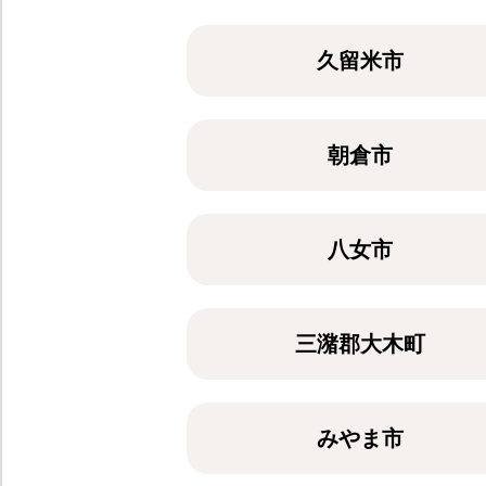
久留米市
朝倉市
八女市
三潴郡大木町
みやま市