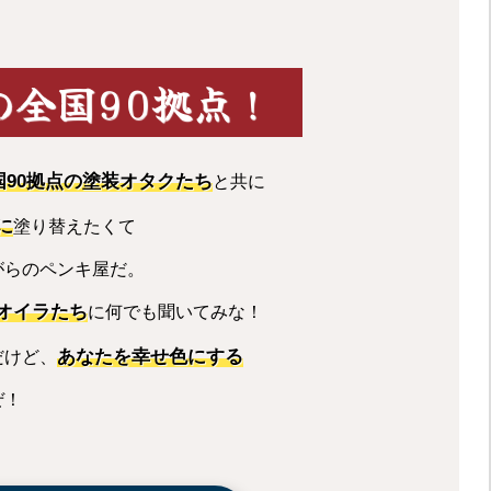
の全国90拠点！
国90拠点の塗装オタクたち
と共に
に
塗り替えたくて
がらのペンキ屋だ。
オイラたち
に何でも聞いてみな！
あなたを幸せ色にする
だけど、
ぜ！