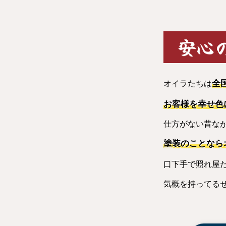
安心
全
オイラたちは
お客様を幸せ色
仕方がない昔な
塗装のことなら
口下手で照れ屋
気概を持ってる