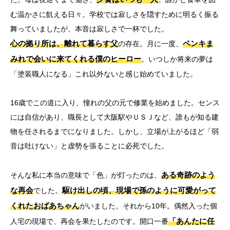
む温かさに飢える日々。学校では寂しさを隠すために明るく振る
舞っていましたが、本音は寂しさで一杯でした。
心の拠り所は、離れて暮らす父
ペンキま
の存在。月に一度、
みれで会いに来てくれる僕のヒーロー
。いつしか将来の夢は
「塗装職人になる」これ以外ないと感じ始めていました。
16歳でこの道に入り、憧れの父の元で修業を始めました。センス
には自信があり、職長として大阪駅やＵＳＪなど、誰もが知る建
物を任されるまでになりました。しかし、立場が上がるほど「弱
音は吐けない」と虚勢を張ることに必死でした。
ある奇跡のよう
そんな私に本当の意味で「色」が灯ったのは、
な再会
駆け出しの頃、現場で孫のように可愛がって
でした。
くれたおばあちゃん
がいました。それから10年。偶然入った個
「あんたに任
人宅の現場で、再会を果たしたのです。開口一番