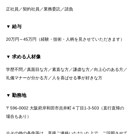
正社員／契約社員／業務委託／請負
▼ 給与
20万円～45万円（経験・技術・人柄を見させていただきます）
▼ 求める人材像
学歴不問／真面目な方／素直な方／謙虚な方／向上心のある方／
礼儀マナーが分かる方／人を喜ばせる事が好きな方
▼ 勤務地
〒596-0002 大阪府岸和田市吉井町４丁目1-3-503（直行直帰の
場合もあり）
※その他の条件等は、直接ご連絡いただいた上で、ご説明させて