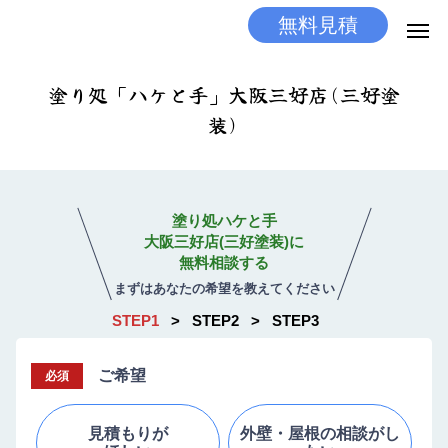
無料見積
無料見積
とりあえず相談
塗り処「ハケと手」大阪三好店(三好塗
装)
LINEする
電話する
選ばれる理由
塗り処ハケと手
施工メニュー
大阪三好店(三好塗装)に
無料相談する
工事の流れ
まずはあなたの希望を教えてください
STEP1
STEP2
STEP3
施工実績
ご希望
必須
ココだけの話
見積もりが
外壁・屋根の相談がし
店舗