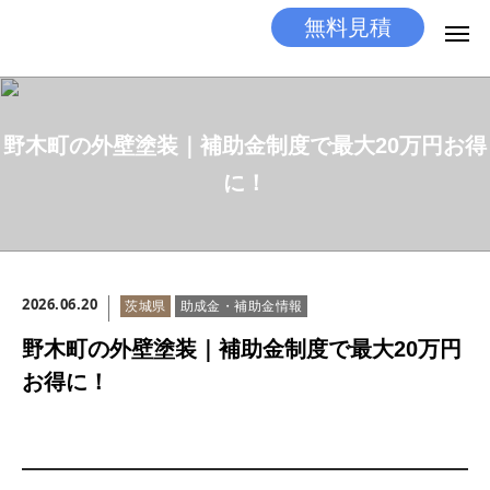
無料見積
無料見積
とりあえず相談
野木町の外壁塗装｜補助金制度で最大20万円お得
LINEする
電話する
に！
選ばれる理由
施工メニュー
2026.06.20
茨城県
助成金・補助金情報
工事の流れ
野木町の外壁塗装｜補助金制度で最大20万円
施工実績
お得に！
ココだけの話
店舗