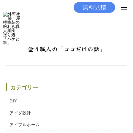
無料見積
無料見積
とりあえず相談
LINEする
電話する
塗り職人の「ココだけの話」
選ばれる理由
施工メニュー
工事の流れ
カテゴリー
施工実績
DIY
アイダ設計
ココだけの話
アイフルホーム
店舗