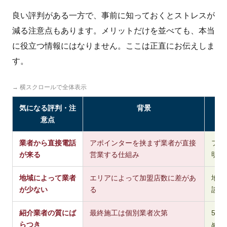
良い評判がある一方で、事前に知っておくとストレスが
減る注意点もあります。メリットだけを並べても、本当
に役立つ情報にはなりません。ここは正直にお伝えしま
す。
→ 横スクロールで全体表示
気になる評判・注
背景
意点
業者から直接電話
アポインターを挟まず業者が直接
フォ
が来る
営業する仕組み
明記
地域によって業者
エリアによって加盟店数に差があ
地元
が少ない
る
談し
紹介業者の質にば
最終施工は個別業者次第
5つ
らつき
める