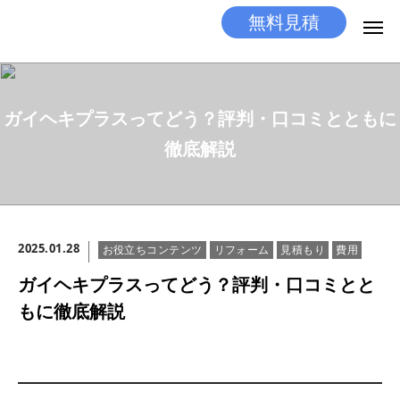
無料見積
無料見積
とりあえず相談
ガイヘキプラスってどう？評判・口コミとともに
LINEする
電話する
徹底解説
選ばれる理由
施工メニュー
2025.01.28
お役立ちコンテンツ
リフォーム
見積もり
費用
工事の流れ
ガイヘキプラスってどう？評判・口コミとと
施工実績
もに徹底解説
ココだけの話
店舗