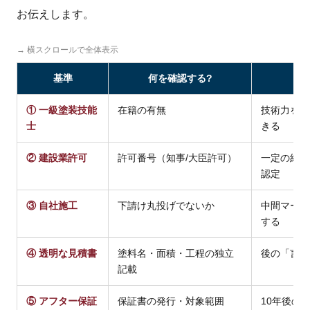
お伝えします。
→ 横スクロールで全体表示
基準
何を確認する?
① 一級塗装技能
在籍の有無
技術力を国
士
きる
② 建設業許可
許可番号（知事/大臣許可）
一定の経営
認定
③ 自社施工
下請け丸投げでないか
中間マージ
する
④ 透明な見積書
塗料名・面積・工程の独立
後の「言っ
記載
⑤ アフター保証
保証書の発行・対象範囲
10年後の