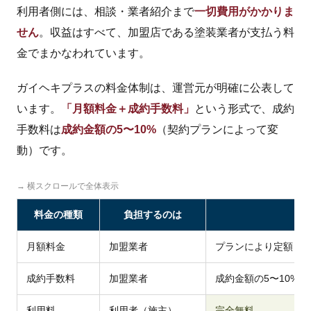
利用者側には、相談・業者紹介まで
一切費用がかかりま
せん
。収益はすべて、加盟店である塗装業者が支払う料
金でまかなわれています。
ガイヘキプラスの料金体制は、運営元が明確に公表して
います。
「月額料金＋成約手数料」
という形式で、成約
手数料は
成約金額の5〜10%
（契約プランによって変
動）です。
→ 横スクロールで全体表示
料金の種類
負担するのは
金
月額料金
加盟業者
プランにより定額（
成約手数料
加盟業者
成約金額の5〜10%
利用料
利用者（施主）
完全無料