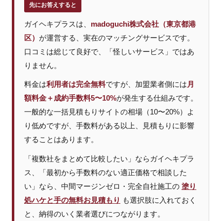
先にお答えすると
ガイヘキプラスは、
madoguchi株式会社（東京都港
区）
が運営する、実在のマッチングサービスです。
口コミは総じて良好で、「怪しいサービス」ではあ
りません。
料金は
利用者は完全無料
ですが、加盟業者側には
月
額料金＋成約手数料5〜10%
が発生する仕組みです。
一般的な一括見積もりサイトの相場（10〜20%）よ
り低めですが、手数料がある以上、見積もりに影響
することはあります。
「複数社をまとめて比較したい」ならガイヘキプラ
ス、「最初から手数料のない適正価格で相談した
い」なら、中間マージンゼロ・完全自社施工の
塗り
処ハケと手の無料お見積もり
も選択肢に入れておく
と、納得のいく業者選びにつながります。