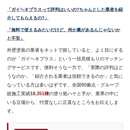
「ガイヘキプラスって評判はいいの?ちゃんとした業者を紹
お問い合わせ
介してもらえるの?」
「無料で使えるみたいだけど、何か裏があるんじゃないか
と不安」
外壁塗装の業者をネットで探していると、よく目にする
のが「ガイヘキプラス」という一括見積もりのマッチン
グサービスです。便利そうな一方で、「実際の評判はど
うなのか」「紹介される業者は信頼できるのか」と気に
なっている方は多いはずです。全国90拠点・グループ
総施工実績
18,351棟
の塗り処ハケと手が、業界の中に
いる立場から、忖度なしに正直なところをお伝えしま
す。