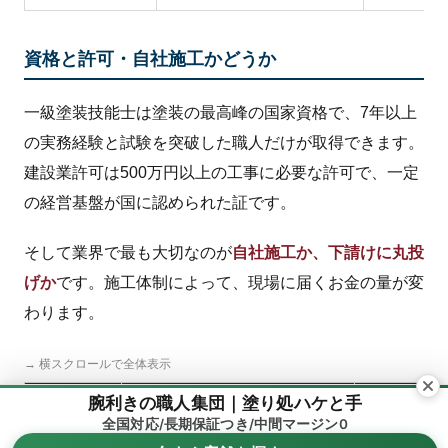
資格と許可・自社施工かどうか
一級塗装技能士は塗装の最高峰の国家資格で、7年以上
の実務経験と試験を突破した職人だけが取得できます。
建設業許可は500万円以上の工事に必要な許可で、一定
の経営基盤が国に認められた証です。
そして業界で最も大切なのが
自社施工か、下請けに丸投
げか
です。施工体制によって、現場に届くお金の量が変
わります。
→ 横スクロールで全体表示
腕利きの職人集団｜塗り処ハケと手
施工体制
お金の流れ
全国対応/長期保証つき/中間マージン0
.