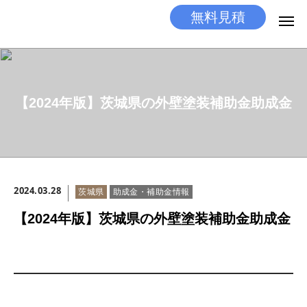
無料見積
無料見積
とりあえず相談
LINEする
電話する
【2024年版】茨城県の外壁塗装補助金助成金
選ばれる理由
施工メニュー
2024.03.28
茨城県
助成金・補助金情報
工事の流れ
【2024年版】茨城県の外壁塗装補助金助成金
施工実績
ココだけの話
店舗