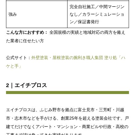
完全自社施工／中間マージン
強み
なし／カラーシミュレーショ
ン／保証書発行
こんな方におすすめ：
全国規模の実績と地域対応の両方を備え
た業者に任せたい方
公式サイト：
外壁塗装・屋根塗装の腕利き職人集団 塗り処「ハ
ケと手」
2｜エイチプロス
エイチプロスは、ふじみ野市を拠点に富士見市・三芳町・川越
市・志木市などを手がける、創業25年を超える塗装会社です。戸
建てだけでなくアパート・マンション・商業ビルや行政・高校の