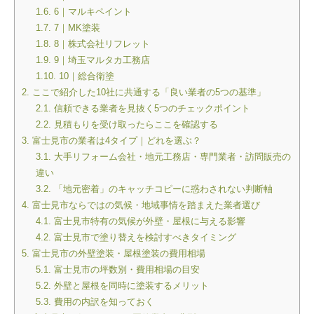
1.6.
6｜マルキペイント
1.7.
7｜MK塗装
1.8.
8｜株式会社リフレット
1.9.
9｜埼玉マルタカ工務店
1.10.
10｜総合衛塗
2.
ここで紹介した10社に共通する「良い業者の5つの基準」
2.1.
信頼できる業者を見抜く5つのチェックポイント
2.2.
見積もりを受け取ったらここを確認する
3.
富士見市の業者は4タイプ｜どれを選ぶ？
3.1.
大手リフォーム会社・地元工務店・専門業者・訪問販売の
違い
3.2.
「地元密着」のキャッチコピーに惑わされない判断軸
4.
富士見市ならではの気候・地域事情を踏まえた業者選び
4.1.
富士見市特有の気候が外壁・屋根に与える影響
4.2.
富士見市で塗り替えを検討すべきタイミング
5.
富士見市の外壁塗装・屋根塗装の費用相場
5.1.
富士見市の坪数別・費用相場の目安
5.2.
外壁と屋根を同時に塗装するメリット
5.3.
費用の内訳を知っておく