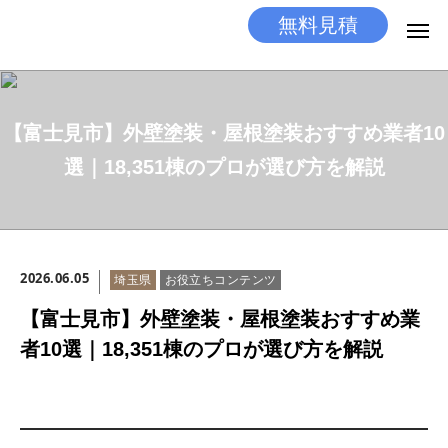
無料見積
無料見積
とりあえず相談
【富士見市】外壁塗装・屋根塗装おすすめ業者10
LINEする
電話する
選｜18,351棟のプロが選び方を解説
選ばれる理由
施工メニュー
2026.06.05
埼玉県
お役立ちコンテンツ
工事の流れ
【富士見市】外壁塗装・屋根塗装おすすめ業
施工実績
者10選｜18,351棟のプロが選び方を解説
ココだけの話
店舗