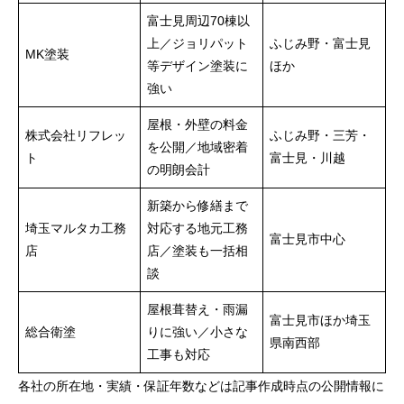
富士見周辺70棟以
上／ジョリパット
ふじみ野・富士見
MK塗装
等デザイン塗装に
ほか
強い
屋根・外壁の料金
株式会社リフレッ
ふじみ野・三芳・
を公開／地域密着
ト
富士見・川越
の明朗会計
新築から修繕まで
埼玉マルタカ工務
対応する地元工務
富士見市中心
店
店／塗装も一括相
談
屋根葺替え・雨漏
富士見市ほか埼玉
総合衛塗
りに強い／小さな
県南西部
工事も対応
各社の所在地・実績・保証年数などは記事作成時点の公開情報に