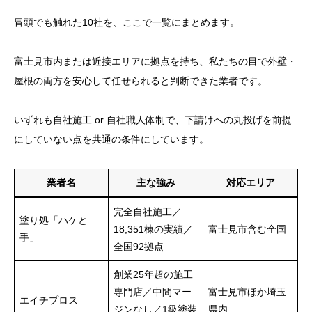
冒頭でも触れた10社を、ここで一覧にまとめます。
富士見市内または近接エリアに拠点を持ち、私たちの目で外壁・
屋根の両方を安心して任せられると判断できた業者です。
いずれも自社施工 or 自社職人体制で、下請けへの丸投げを前提
にしていない点を共通の条件にしています。
業者名
主な強み
対応エリア
完全自社施工／
塗り処「ハケと
18,351棟の実績／
富士見市含む全国
手」
全国92拠点
創業25年超の施工
専門店／中間マー
富士見市ほか埼玉
エイチプロス
ジンなし／1級塗装
県内