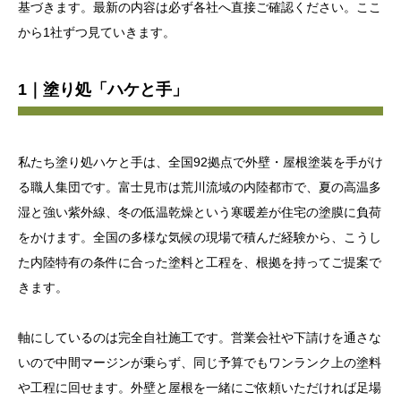
基づきます。最新の内容は必ず各社へ直接ご確認ください。ここ
から1社ずつ見ていきます。
1｜塗り処「ハケと手」
私たち塗り処ハケと手は、全国92拠点で外壁・屋根塗装を手がけ
る職人集団です。富士見市は荒川流域の内陸都市で、夏の高温多
湿と強い紫外線、冬の低温乾燥という寒暖差が住宅の塗膜に負荷
をかけます。全国の多様な気候の現場で積んだ経験から、こうし
た内陸特有の条件に合った塗料と工程を、根拠を持ってご提案で
きます。
軸にしているのは完全自社施工です。営業会社や下請けを通さな
いので中間マージンが乗らず、同じ予算でもワンランク上の塗料
や工程に回せます。外壁と屋根を一緒にご依頼いただければ足場