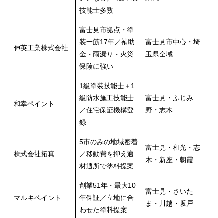
技能士多数
富士見市拠点・塗
装一筋17年／補助
富士見市中心・埼
伸英工業株式会社
金・雨漏り・火災
玉県全域
保険に強い
1級塗装技能士＋1
級防水施工技能士
富士見・ふじみ
和幸ペイント
／住宅保証機構登
野・志木
録
5市のみの地域密着
富士見・和光・志
株式会社拓真
／移動費を抑え適
木・新座・朝霞
材適所で塗料提案
創業51年・最大10
富士見・さいた
マルキペイント
年保証／立地に合
ま・川越・坂戸
わせた塗料提案