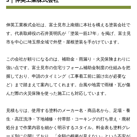
3｜伸英工業株式会社
伸英工業株式会社は、富士見市上南畑に本社を構える塗装会社で
す。代表取締役の石井英明氏が「塗装一筋17年」を掲げ、富士見
市を中心に埼玉県全域で外壁・屋根塗装を手がけています。
この会社が頼りになるのは、補助金・雨漏り・火災保険まわりに
強い点です。富士見市の住宅リフォーム補助金制度の仕組みを把
握しており、申請のタイミング（工事着工前に届け出が必要な
ど）まで踏まえて案内してくれます。台風や地震で雨樋・瓦が傷
んだ際の火災保険を使った施工にも対応しています。
見積もりは、使用する塗料のメーカー名・商品名から、足場・養
生・高圧洗浄・下地補修・付帯部・コーキングの打ち替え・廃材
処分まで作業内容を細かく明示するスタイル。料金表も塗料グレ
ード別に公開しており、「金額の根拠が見えない」という不安が