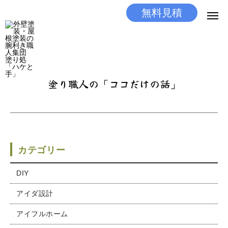
無料見積
無料見積
とりあえず相談
LINEする
電話する
塗り職人の「ココだけの話」
選ばれる理由
施工メニュー
工事の流れ
カテゴリー
施工実績
DIY
アイダ設計
ココだけの話
アイフルホーム
店舗