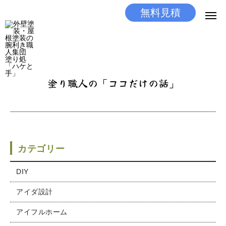
無料見積
無料見積
とりあえず相談
LINEする
電話する
塗り職人の「ココだけの話」
選ばれる理由
施工メニュー
工事の流れ
カテゴリー
施工実績
DIY
アイダ設計
ココだけの話
アイフルホーム
店舗