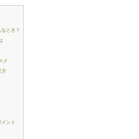
んなとき？
は
スク
見方
ポイント