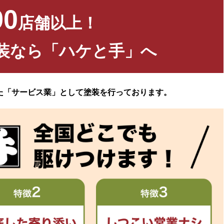
90
店舗以上！
装なら「ハケと手」へ
た「サービス業」として塗装を行っております。