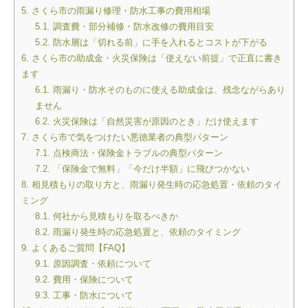
5.
さくら市の雨漏り修理・防水工事の費用相場
5.1.
調査費・部分補修・防水改修の費用目安
5.2.
防水層は「切れる前」に手を入れるとコストが下がる
6.
さくら市の助成金・火災保険は「使えない前提」で正直に書き
ます
6.1.
雨漏り・防水そのものに使える助成金は、残念ながらあり
ません
6.2.
火災保険は「自然災害が原因のとき」だけ使えます
7.
さくら市で気をつけたい悪徳業者の典型パターン
7.1.
点検商法・保険金トラブルの典型パターン
7.2.
「保険金で無料」「今だけ半額」に飛びつかない
8.
相見積もりの取り方と、雨漏り発生時の応急処置・依頼のタイ
ミング
8.1.
何社から見積もりを取るべきか
8.2.
雨漏り発生時の応急処置と、依頼のタイミング
9.
よくあるご質問【FAQ】
9.1.
原因調査・依頼について
9.2.
費用・保険について
9.3.
工事・防水について