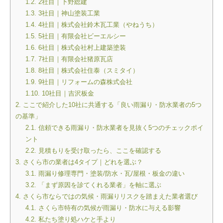
1.2.
2社目｜下野総建
1.3.
3社目｜神山塗装工業
1.4.
4社目｜株式会社鈴木瓦工業（やねうち）
1.5.
5社目｜有限会社ビーエルシー
1.6.
6社目｜株式会社村上建築塗装
1.7.
7社目｜有限会社猪原瓦店
1.8.
8社目｜株式会社住泰（スミタイ）
1.9.
9社目｜リフォームの森株式会社
1.10.
10社目｜吉沢板金
2.
ここで紹介した10社に共通する「良い雨漏り・防水業者の5つ
の基準」
2.1.
信頼できる雨漏り・防水業者を見抜く5つのチェックポイ
ント
2.2.
見積もりを受け取ったら、ここを確認する
3.
さくら市の業者は4タイプ｜どれを選ぶ？
3.1.
雨漏り修理専門・塗装/防水・瓦/屋根・板金の違い
3.2.
「まず原因を診てくれる業者」を軸に選ぶ
4.
さくら市ならではの気候・雨漏りリスクを踏まえた業者選び
4.1.
さくら市特有の気候が雨漏り・防水に与える影響
4.2.
私たち塗り処ハケと手より