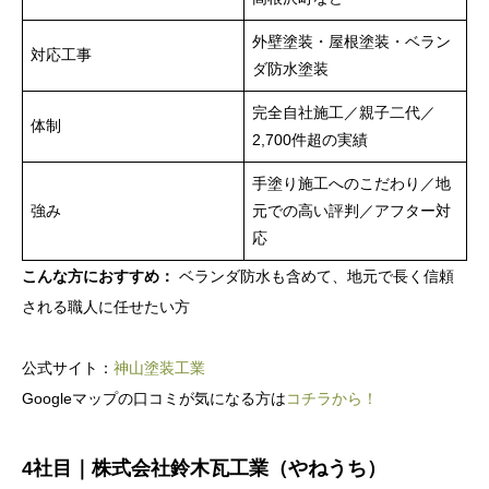
外壁塗装・屋根塗装・ベラン
対応工事
ダ防水塗装
完全自社施工／親子二代／
体制
2,700件超の実績
手塗り施工へのこだわり／地
強み
元での高い評判／アフター対
応
こんな方におすすめ：
ベランダ防水も含めて、地元で長く信頼
される職人に任せたい方
公式サイト：
神山塗装工業
Googleマップの口コミが気になる方は
コチラから！
4社目｜株式会社鈴木瓦工業（やねうち）