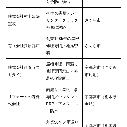
り予防に強い
40年の実績／シー
株式会社村上建築
リング・クラック
さくら市
塗装
補修に対応
創業1985年の屋根
有限会社猪原瓦店
修理専門／地元密
さくら市
着
屋根修理・雨漏り
株式会社住泰（ス
宇都宮市（さくら
修理専門窓口／外
ミタイ）
市対応）
装劣化診断士
雨漏り・屋根工事
リフォームの森株
専門／ウレタン・
宇都宮市（栃木県
式会社
FRP・アスファル
全域）
ト防水
創業50年／雨漏り
宇都宮市（栃木県