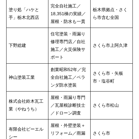
完全自社施工／
塗り処「ハケと
栃木県拠点・さく
18,351棟の実績／
手」栃木北西店
ら市含む全国
屋根・防水も一貫
住宅塗装・雨漏り
修理専門店／自社
下野総建
さくら市上阿久津
施工／火災保険サ
ポート
創業昭和52年／完
さくら市・矢板
神山塗装工業
全自社施工／ベラ
市・塩谷町
ンダ防水塗装
屋根・雨漏り専門
株式会社鈴木瓦工
／瓦屋根診断技士
さくら市松山
業（やねうち）
／ドローン調査
屋根・外壁塗装＋
有限会社ビーエル
リフォーム／雨漏
さくら市
シー