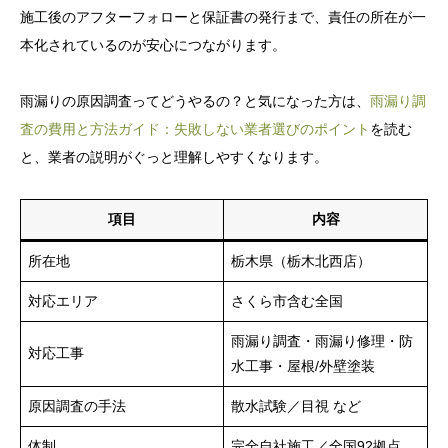
施工後のアフターフォローと保証書の発行まで、責任の所在が一
本化されているのが安心につながります。
雨漏りの原因調査ってどうやるの？と気になった方は、
雨漏り調
査の費用と方法ガイド：失敗しない業者選びのポイント
を読む
と、業者の説明がぐっと理解しやすくなります。
項目
内容
所在地
栃木県（栃木北西店）
対応エリア
さくら市含む全国
雨漏り調査・雨漏り修理・防
対応工事
水工事・屋根/外壁塗装
原因調査の手法
散水試験／目視 など
体制
完全自社施工／全国92拠点