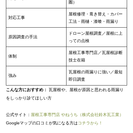
圏）
屋根修理・葺き替え・カバー
対応工事
工法・雨樋・漆喰・雨漏り
ドローン屋根調査／屋根に上
原因調査の手法
っての点検
屋根工事専門店／瓦屋根診断
体制
技士在籍
瓦屋根の雨漏りに強い／最短
強み
即日調査
こんな方におすすめ：
瓦屋根や、屋根が原因と思われる雨漏り
をしっかり診てほしい方
公式サイト：
屋根工事専門店 やねうち（株式会社鈴木瓦工業）
Googleマップの口コミが気になる方は
コチラから！