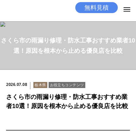
無料見積
無料見積
とりあえず相談
さくら市の雨漏り修理・防水工事おすすめ業者10
LINEする
電話する
選！原因を根本から止める優良店を比較
選ばれる理由
施工メニュー
2026.07.08
栃木県
お役立ちコンテンツ
工事の流れ
さくら市の雨漏り修理・防水工事おすすめ業
施工実績
者10選！原因を根本から止める優良店を比較
ココだけの話
店舗